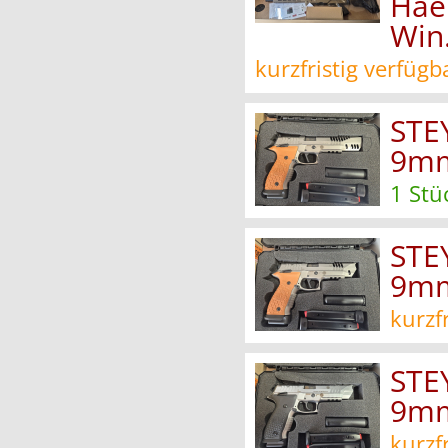
Hae
Win
kurzfristig verfügb
STE
9mm
1 Stü
STE
9mm
kurzf
STE
9mm
kurzf