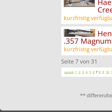
Hae
Cre
kurzfristig verfügb
Hen
.357 Magnum
kurzfristig verfügb
Seite 7 von 31
zurück
1
2
3
4
5
6
7
8
9
10
** differenzb