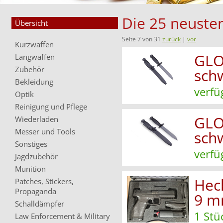
Die 25 neusten
Übersicht
Seite 7 von 31
zurück
|
vor
Kurzwaffen
GLO
Langwaffen
Zubehör
sch
Bekleidung
verfü
Optik
Reinigung und Pflege
GLO
Wiederladen
Messer und Tools
sch
Sonstiges
verfü
Jagdzubehör
Munition
Hec
Patches, Stickers,
Propaganda
9 m
Schalldämpfer
1 Stü
Law Enforcement & Military