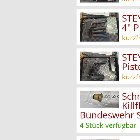
STE
4" 
kurzf
STE
Pis
kurzf
Sch
Kill
Bundeswehr 
4 Stück verfügbar