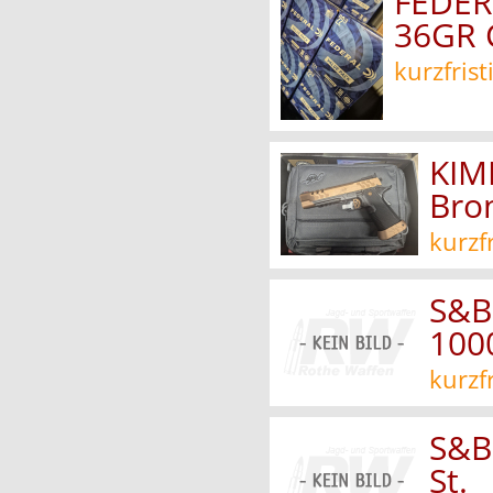
FEDER
36GR 
kurzfrist
KIM
Bro
kurzf
S&B
1000
kurzf
S&B
St.