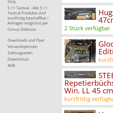
Only
5.11 Tactical - Alle 5.11
Hugl
Tactical Produkte sind
47c
kurzfristig beschaffbar !
Anfragen möglichst per
2 Stück verfügbar
Corvus Defensio
Downloads und Flyer
Glo
Versandoptionen
Edi
Zahlungsarten
kurzf
Datenschutz
AGB
STE
Repetierbüchs
Win. LL 45 c
kurzfristig verfügb