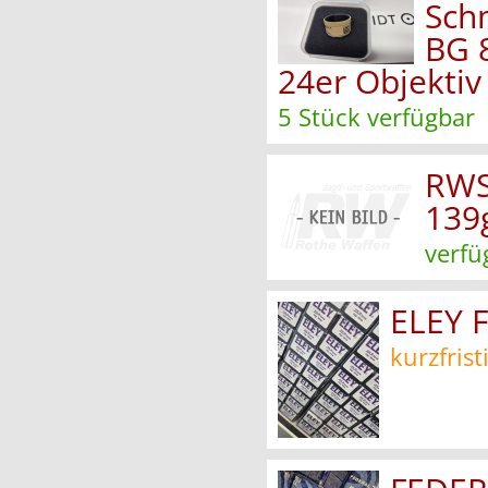
Schm
BG 
24er Objektiv
5 Stück verfügbar
RWS 
139g
verfü
ELEY F
kurzfrist