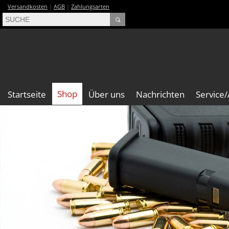
Versandkosten
|
AGB
|
Zahlungsarten
Shop
Startseite
Über uns
Nachrichten
Service