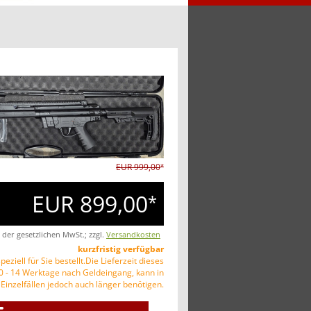
EUR 999,00
*
EUR 899,00
*
. der gesetzlichen MwSt.; zzgl.
Versandkosten
kurzfristig verfügbar
peziell für Sie bestellt.Die Lieferzeit dieses
10 - 14 Werktage nach Geldeingang, kann in
Einzelfällen jedoch auch länger benötigen.