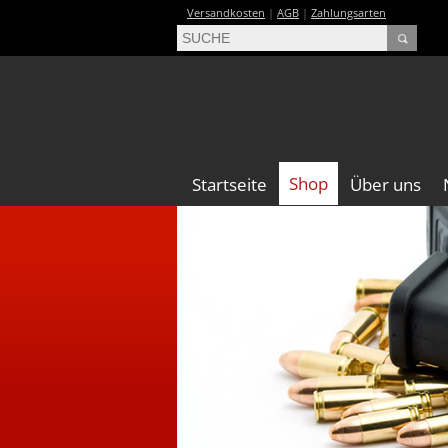
Versandkosten
|
AGB
|
Zahlungsarten
Shop
Startseite
Über uns