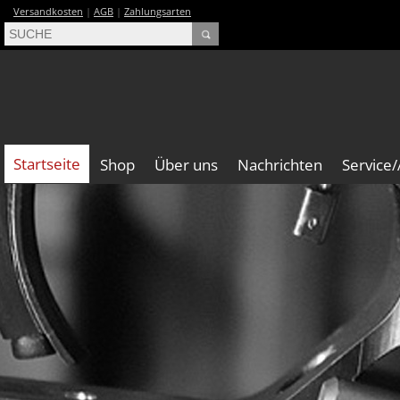
Versandkosten
|
AGB
|
Zahlungsarten
Startseite
Shop
Über uns
Nachrichten
Service