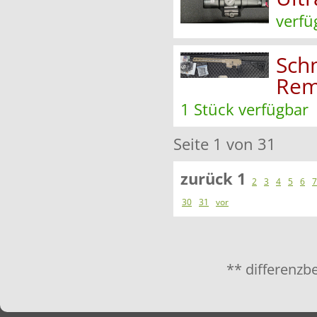
verfü
Sch
Rem
1 Stück verfügbar
Seite 1 von 31
zurück
1
2
3
4
5
6
7
30
31
vor
** differenzb