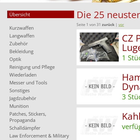
Die 25 neusten
Übersicht
Seite 1 von 31
zurück
|
vor
Kurzwaffen
CZ 
Langwaffen
Zubehör
Lug
Bekleidung
1 Stü
Optik
Reinigung und Pflege
Ham
Wiederladen
Messer und Tools
Dyn
Sonstiges
3 Stü
Jagdzubehör
Munition
Kah
Patches, Stickers,
Propaganda
verfü
Schalldämpfer
Law Enforcement & Military