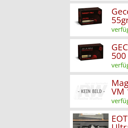
Gec
55g
verfü
GEC
500 
verfü
Mag
VM 
verfü
EOT
Ult