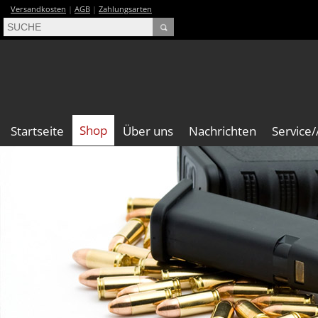
Versandkosten
|
AGB
|
Zahlungsarten
Shop
Startseite
Über uns
Nachrichten
Service