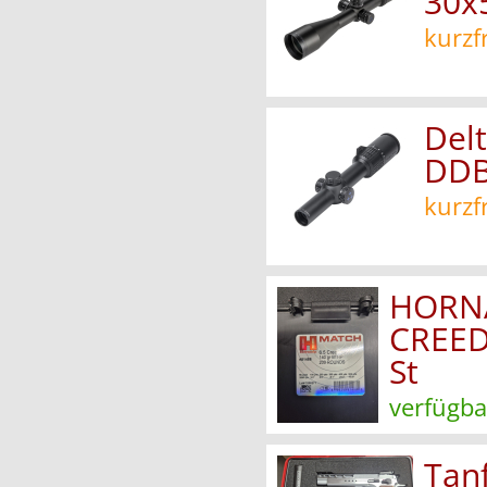
30x
kurzf
Delt
DD
kurzf
HORN
CREED
St
verfügba
Tan