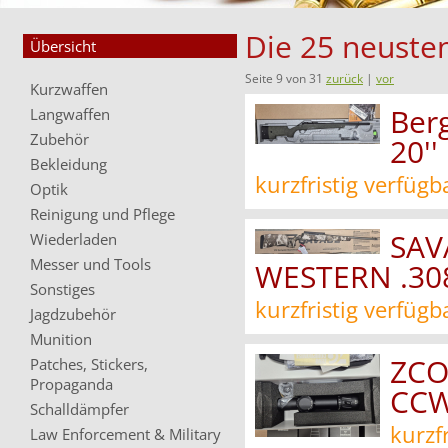
Die 25 neusten
Übersicht
Seite 9 von 31
zurück
|
vor
Kurzwaffen
Ber
Langwaffen
Zubehör
20''
Bekleidung
kurzfristig verfügb
Optik
Reinigung und Pflege
SAV
Wiederladen
Messer und Tools
WESTERN .30
Sonstiges
kurzfristig verfügb
Jagdzubehör
Munition
ZCO
Patches, Stickers,
Propaganda
CC
Schalldämpfer
kurzf
Law Enforcement & Military