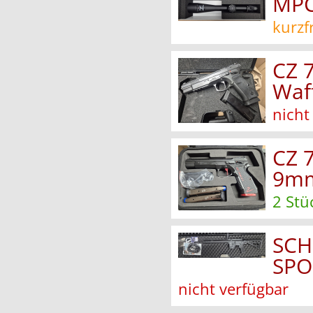
MPC
kurzf
CZ 7
Waf
nicht
CZ 
9mm
2 Stü
SCH
SPO
nicht verfügbar