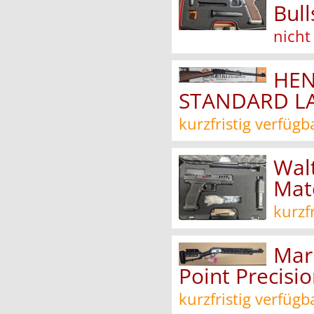
Bul
nicht
HEN
STANDARD LA
kurzfristig verfügb
Wal
Mat
kurzf
Marl
Point Precisi
kurzfristig verfügb