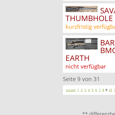
SAV
THUMBHOLE .
kurzfristig verfügb
BAR
BMG
EARTH
nicht verfügbar
Seite 9 von 31
zurück
1
2
3
4
5
6
7
8
9
10
** differenzb