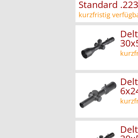
Standard .22
kurzfristig verfügb
Delt
30x
kurzf
Delt
6x2
kurzf
Delt