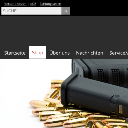
Versandkosten
|
AGB
|
Zahlungsarten
Shop
Startseite
Über uns
Nachrichten
Service