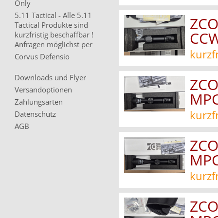
Only
5.11 Tactical - Alle 5.11
ZCO
Tactical Produkte sind
CC
kurzfristig beschaffbar !
Anfragen möglichst per
kurzf
Corvus Defensio
Downloads und Flyer
ZCO
Versandoptionen
MPC
Zahlungsarten
kurzf
Datenschutz
AGB
ZCO
MPC
kurzf
ZCO