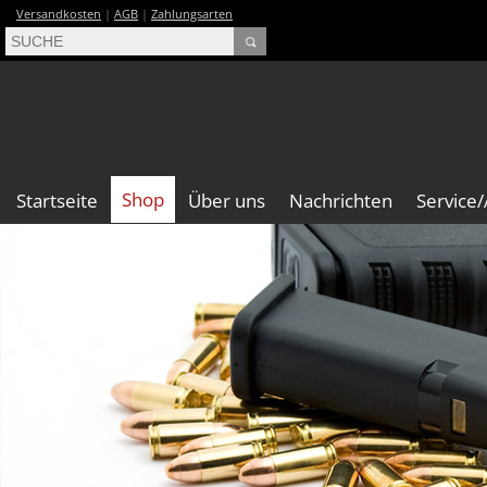
Versandkosten
|
AGB
|
Zahlungsarten
Shop
Startseite
Über uns
Nachrichten
Service