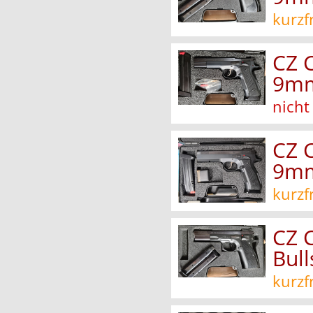
kurzf
CZ 
9mm
nicht
CZ 
9mm
kurzf
CZ 
Bul
kurzf