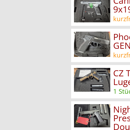
Cani
9x1
kurzf
Pho
GEN
kurzf
CZ 
Lug
1 Stü
Nig
Pre
Dou