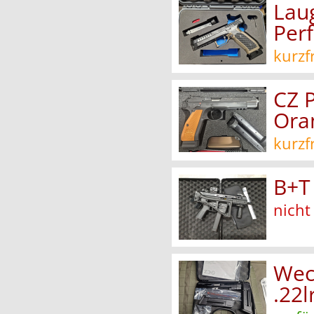
Lau
Per
kurzf
CZ 
Ora
kurzf
B+T
nicht
Wec
.22l