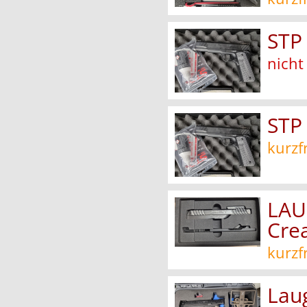
STP
nicht
STP 
kurzf
LAU
Cre
kurzf
Lau