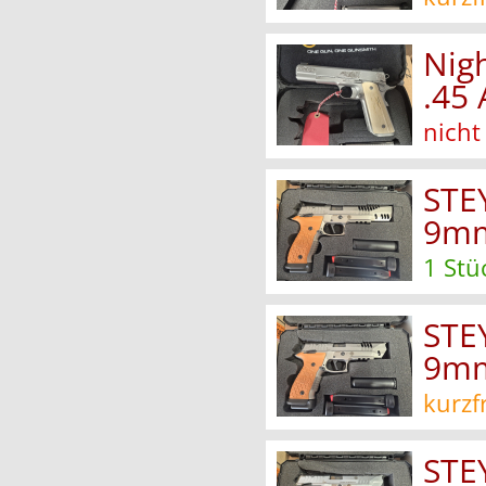
Nig
.45 
nicht
STE
9mm
1 Stü
STE
9mm
kurzf
STE