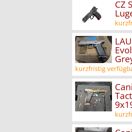
CZ 
Lug
kurzf
LAU
Evol
Gre
kurzfristig verfügb
Can
Tact
9x1
kurzf