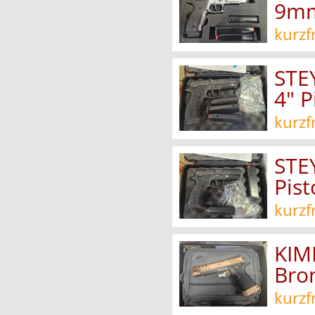
9mm
kurzf
STE
4" 
kurzf
STE
Pis
kurzf
KIM
Bro
kurzf