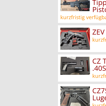
Tip
Pist
kurzfristig verfügb
ZEV
kurzf
CZ T
.40
kurzf
CZ7
Lug
kurzf