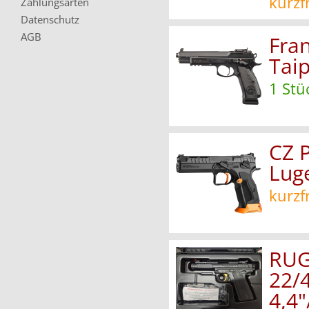
kurzf
Zahlungsarten
Datenschutz
AGB
Fran
Tai
1 Stü
CZ 
Lug
kurzf
RUG
22/4
4,4