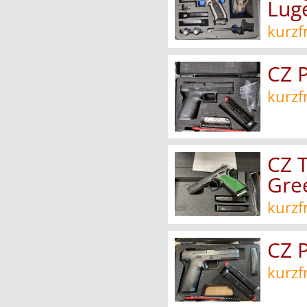
Lug
kurzf
CZ 
kurzf
CZ T
Gre
kurzf
CZ 
kurzf