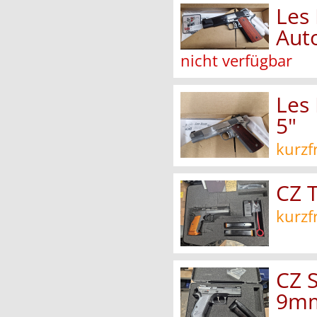
Les
Aut
nicht verfügbar
Les
5"
kurzf
CZ 
kurzf
CZ 
9m