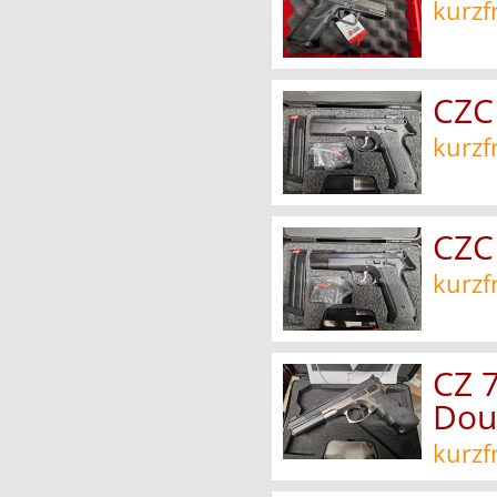
kurzf
CZC
kurzf
CZC
kurzf
CZ 7
Dou
kurzf