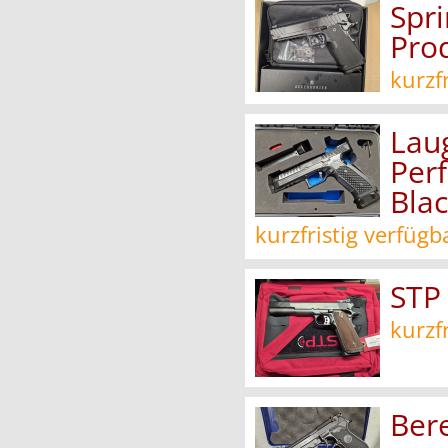
Spr
Pro
kurzf
Lau
Per
Blac
kurzfristig verfügb
STP
kurzf
Ber