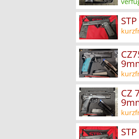
verfü
STP
kurzf
CZ7
9mm
kurzf
CZ 
9mm
kurzf
STP