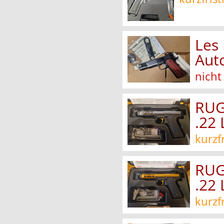
Les 
Auto
nicht
RUG
.22
kurzf
RUG
.22 
kurzf