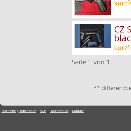
kurzf
CZ 
blac
kurzf
Seite 1 von 1
** differenzb
Startseite
|
Impressum
|
AGB
|
Datenschutz
|
Kontakt