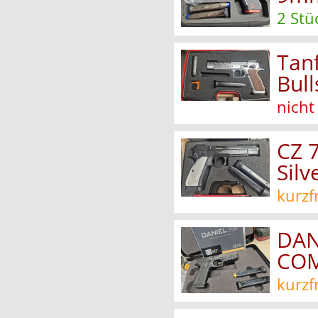
2 Stü
Tan
Bul
nicht
CZ 
Sil
kurzf
DAN
COM
kurzf