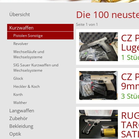
Die 100 neuste
Übersicht
Seite 1 von 1
Kurzwaffen
CZ 
Pistolen Sonstige
Lug
Revolver
Wechselläufe und
1 Stü
Wechselsysteme
SIG Sauer Kurzwaffen und
Wechselsysteme
CZ 
Glock
9mm
Heckler & Koch
3 Stü
Korth
Walther
Langwaffen
RUG
Zubehör
TAR
Bekleidung
SAT
Optik