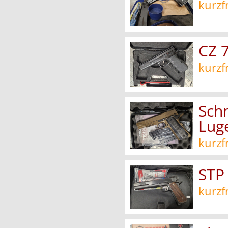
kurzf
CZ 7
kurzf
Sch
Lug
kurzf
STP 
kurzf