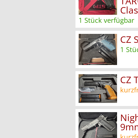
TAR
Clas
1 Stück verfügbar
CZ S
1 Stü
CZ 
kurzf
Nig
9mm
kurzf