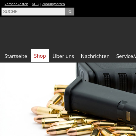
Versandkosten
|
AGB
|
Zahlungsarten
Shop
Startseite
Über uns
Nachrichten
Service