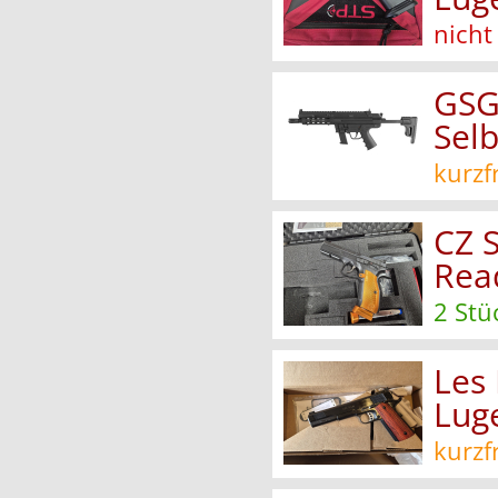
nicht
GSG
Selb
kurzf
CZ 
Rea
2 Stü
Les
Lug
kurzf