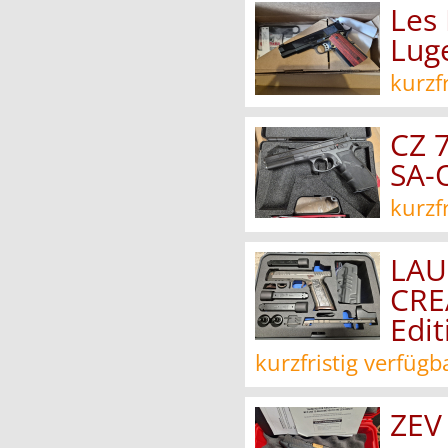
Les
Lug
kurzf
CZ 7
SA-
kurzf
LAU
CRE
Edit
kurzfristig verfügb
ZEV