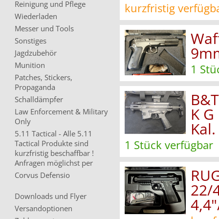
Reinigung und Pflege
kurzfristig verfügb
Wiederladen
Messer und Tools
Waff
Sonstiges
9mm
Jagdzubehör
Munition
1 Stü
Patches, Stickers,
Propaganda
B&T
Schalldämpfer
K G 
Law Enforcement & Military
Only
Kal
5.11 Tactical - Alle 5.11
1 Stück verfügbar
Tactical Produkte sind
kurzfristig beschaffbar !
Anfragen möglichst per
RUG
Corvus Defensio
22/
Downloads und Flyer
4,4
Versandoptionen