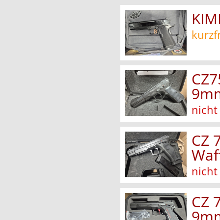
KIM
kurzf
CZ75
9mm
nicht
CZ 7
Waf
nicht
CZ 
9mm