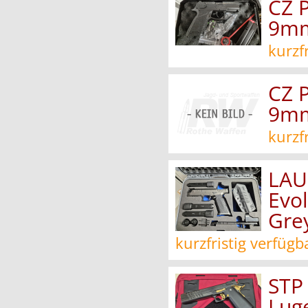
CZ 
9m
kurzf
CZ 
9m
kurzf
LAU
Evol
Gre
kurzfristig verfügb
STP
Lug