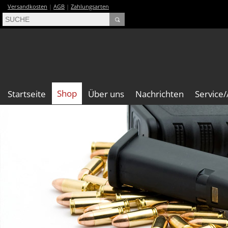
Versandkosten
|
AGB
|
Zahlungsarten
Shop
Startseite
Über uns
Nachrichten
Service