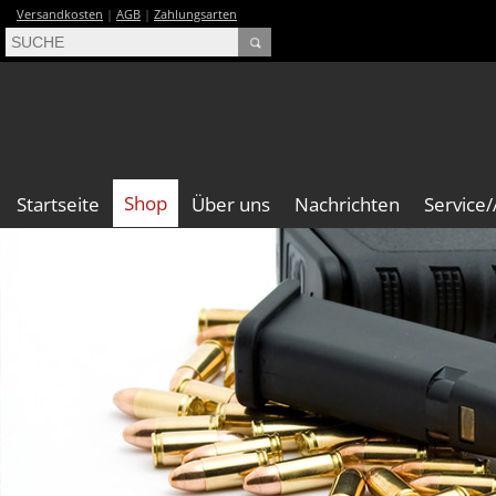
Versandkosten
|
AGB
|
Zahlungsarten
Shop
Startseite
Über uns
Nachrichten
Service