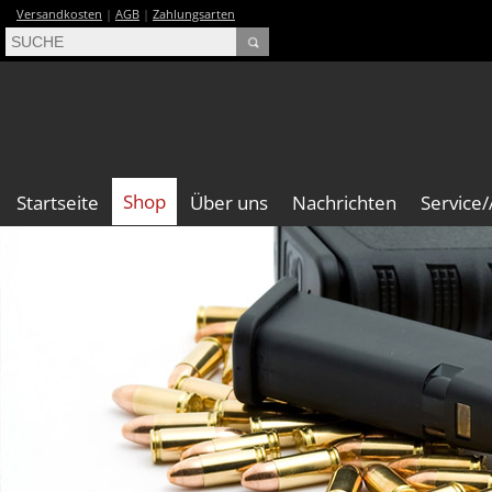
Versandkosten
|
AGB
|
Zahlungsarten
Shop
Startseite
Über uns
Nachrichten
Service