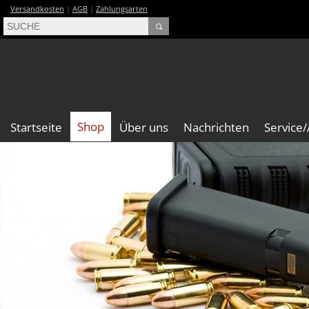
Versandkosten
|
AGB
|
Zahlungsarten
Shop
Startseite
Über uns
Nachrichten
Service