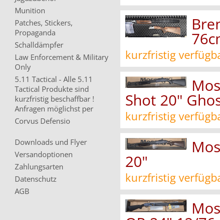
Munition
Bren
Patches, Stickers,
Propaganda
76c
Schalldämpfer
kurzfristig verfügb
Law Enforcement & Military
Only
5.11 Tactical - Alle 5.11
Mos
Tactical Produkte sind
Shot 20" Ghos
kurzfristig beschaffbar !
Anfragen möglichst per
kurzfristig verfügb
Corvus Defensio
Mos
Downloads und Flyer
Versandoptionen
20"
Zahlungsarten
kurzfristig verfügb
Datenschutz
AGB
Mos