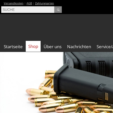
Versandkosten
|
AGB
|
Zahlungsarten
Shop
Startseite
Über uns
Nachrichten
Service