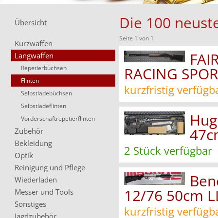
Die 100 neuste
Übersicht
Seite 1 von 1
Kurzwaffen
FAI
Langwaffen
Repetierbüchsen
RACING SPOR
Flinten
kurzfristig verfügb
Selbstladebüchsen
Selbstladeflinten
Hugl
Vorderschaftrepetierflinten
47c
Zubehör
Bekleidung
2 Stück verfügbar
Optik
Reinigung und Pflege
Ben
Wiederladen
12/76 50cm L
Messer und Tools
Sonstiges
kurzfristig verfügb
Jagdzubehör