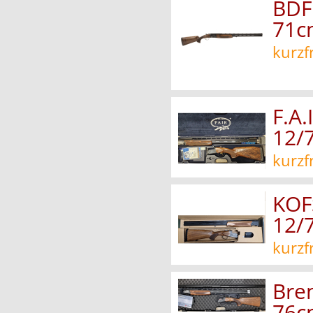
BDF
71c
kurzf
F.A
12/
kurzf
KOF
12/
kurzf
Bre
76c