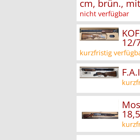
cm, brün., mi
nicht verfügbar
KOF
12/
kurzfristig verfügb
F.A
kurzf
Mos
18,5
kurzf