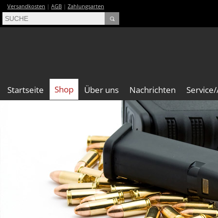
Versandkosten
|
AGB
|
Zahlungsarten
Shop
Startseite
Über uns
Nachrichten
Service