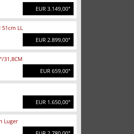
EUR 3.149,00
*
ld 51cm LL
EUR 2.899,00
*
"/31,8CM
EUR 659,00
*
EUR 1.650,00
*
m Luger
EUR 2.780,00
*