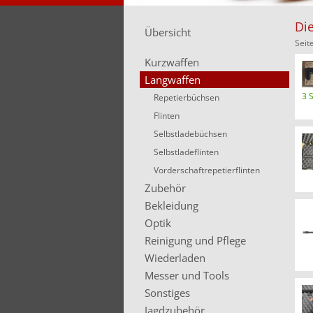
Die
Übersicht
Seit
Kurzwaffen
Langwaffen
3 
Repetierbüchsen
Flinten
Selbstladebüchsen
Selbstladeflinten
Vorderschaftrepetierflinten
Zubehör
Bekleidung
Optik
Reinigung und Pflege
Wiederladen
Messer und Tools
Sonstiges
Jagdzubehör