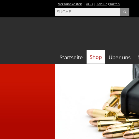
Versandkosten
|
AGB
|
Zahlungsarten
Shop
Startseite
Über uns