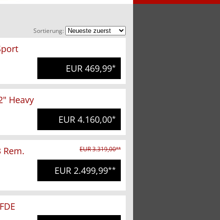
Sortierung:
port
EUR 469,99
*
2" Heavy
EUR 4.160,00
*
3 Rem.
EUR 3.319,00
**
EUR 2.499,99
**
 FDE