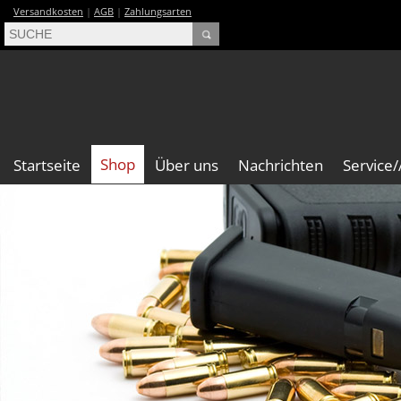
Versandkosten
|
AGB
|
Zahlungsarten
Shop
Startseite
Über uns
Nachrichten
Service