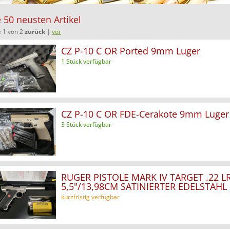
 50 neusten Artikel
e 1 von 2
zurück
|
vor
CZ P-10 C OR Ported 9mm Luger
1 Stück verfügbar
CZ P-10 C OR FDE-Cerakote 9mm Luger
3 Stück verfügbar
RUGER PISTOLE MARK IV TARGET .22 L
5,5"/13,98CM SATINIERTER EDELSTAHL
kurzfristig verfügbar