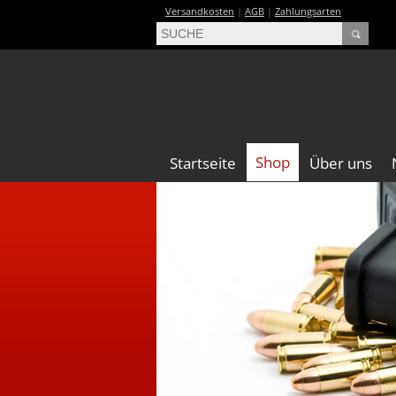
Versandkosten
|
AGB
|
Zahlungsarten
Shop
Startseite
Über uns