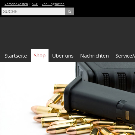
Versandkosten
|
AGB
|
Zahlungsarten
Shop
Startseite
Über uns
Nachrichten
Service