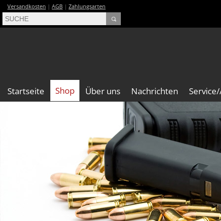
Versandkosten
|
AGB
|
Zahlungsarten
Shop
Startseite
Über uns
Nachrichten
Service