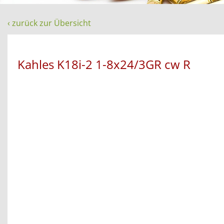
‹ zurück zur Übersicht
Kahles K18i-2 1-8x24/3GR cw R