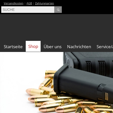
Versandkosten
|
AGB
|
Zahlungsarten
Shop
Startseite
Über uns
Nachrichten
Service