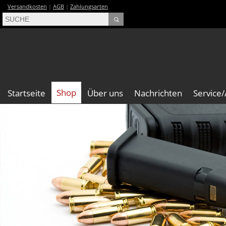
Versandkosten
|
AGB
|
Zahlungsarten
Shop
Startseite
Über uns
Nachrichten
Service