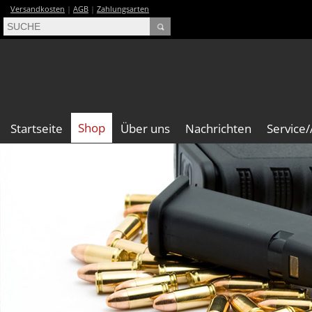
Versandkosten
|
AGB
|
Zahlungsarten
Shop
Startseite
Über uns
Nachrichten
Service