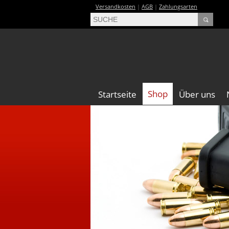
Versandkosten
|
AGB
|
Zahlungsarten
Shop
Startseite
Über uns