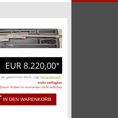
EUR 8.220,00
*
. der gesetzlichen MwSt.; zzgl.
Versandkosten
nicht verfügbar
Dieser Artikel ist momentan nicht lieferbar
IN DEN WARENKORB