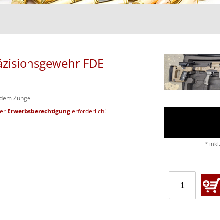
äzisionsgewehr FDE
adem Züngel
der
Erwerbsberechtigung
erforderlich!
* inkl