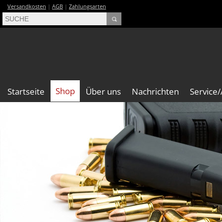
Versandkosten
|
AGB
|
Zahlungsarten
Shop
Startseite
Über uns
Nachrichten
Service