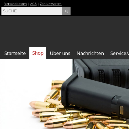
Versandkosten
|
AGB
|
Zahlungsarten
Shop
Startseite
Über uns
Nachrichten
Service