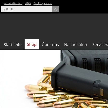
Versandkosten
|
AGB
|
Zahlungsarten
Shop
Startseite
Über uns
Nachrichten
Service