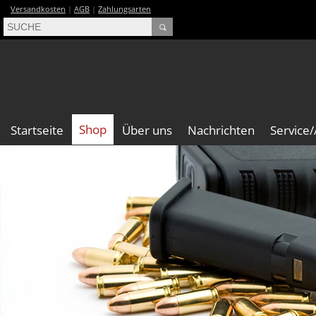
Versandkosten
|
AGB
|
Zahlungsarten
Shop
Startseite
Über uns
Nachrichten
Service