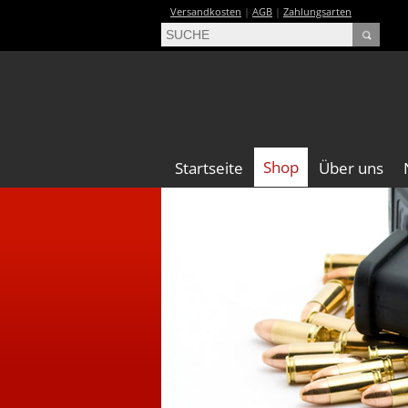
Versandkosten
|
AGB
|
Zahlungsarten
Shop
Startseite
Über uns