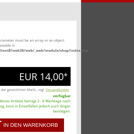
Parameter must be an array or an object
ntable in
/client8/web36/web/_web/module/shop/index.php
EUR 14,00
*
. der gesetzlichen MwSt.; zzgl.
Versandkosten
verfügbar
 dieses Artikels beträgt 2 - 6 Werktage nach
g, kann in Einzelfällen jedoch auch länger
benötigen.
IN DEN WARENKORB