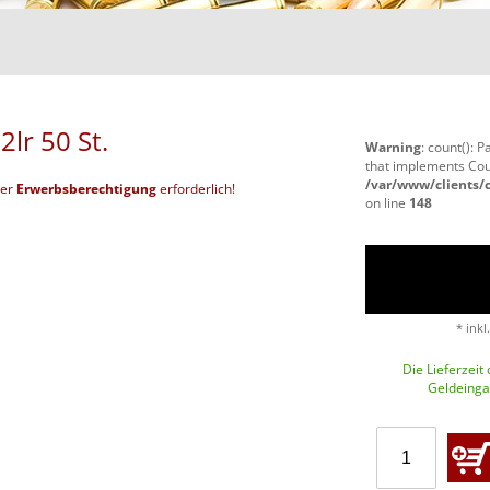
lr 50 St.
Warning
: count(): 
that implements Cou
/var/www/clients
der
Erwerbsberechtigung
erforderlich!
on line
148
* inkl
Die Lieferzeit
Geldeingan