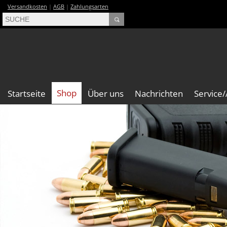
Versandkosten
|
AGB
|
Zahlungsarten
Shop
Startseite
Über uns
Nachrichten
Service