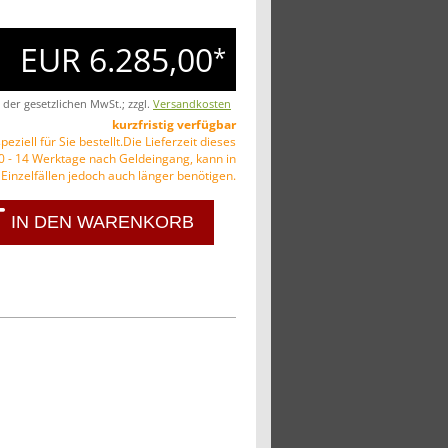
EUR 6.285,00
*
. der gesetzlichen MwSt.; zzgl.
Versandkosten
kurzfristig verfügbar
peziell für Sie bestellt.Die Lieferzeit dieses
10 - 14 Werktage nach Geldeingang, kann in
Einzelfällen jedoch auch länger benötigen.
IN DEN WARENKORB