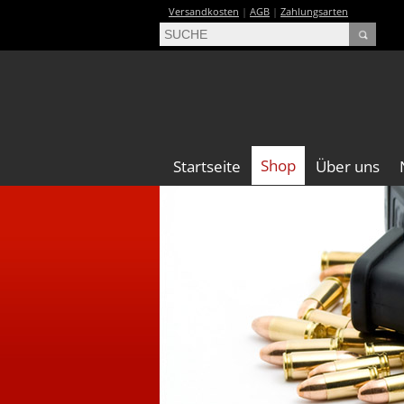
Versandkosten
|
AGB
|
Zahlungsarten
Shop
Startseite
Über uns