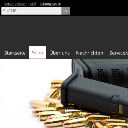
Versandkosten
|
AGB
|
Zahlungsarten
Shop
Startseite
Über uns
Nachrichten
Service