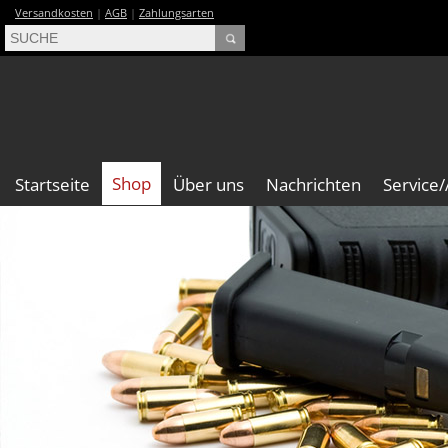
Versandkosten
|
AGB
|
Zahlungsarten
Shop
Startseite
Über uns
Nachrichten
Service