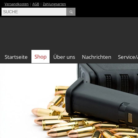
Versandkosten
|
AGB
|
Zahlungsarten
Shop
Startseite
Über uns
Nachrichten
Service