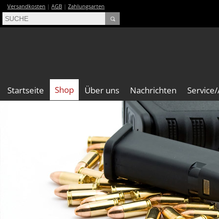
Versandkosten
|
AGB
|
Zahlungsarten
Shop
Startseite
Über uns
Nachrichten
Service