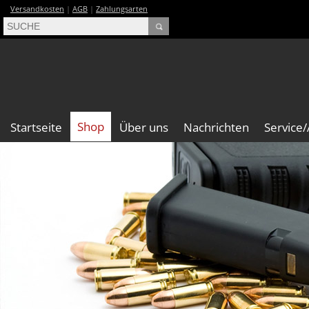
Versandkosten
|
AGB
|
Zahlungsarten
Shop
Startseite
Über uns
Nachrichten
Service