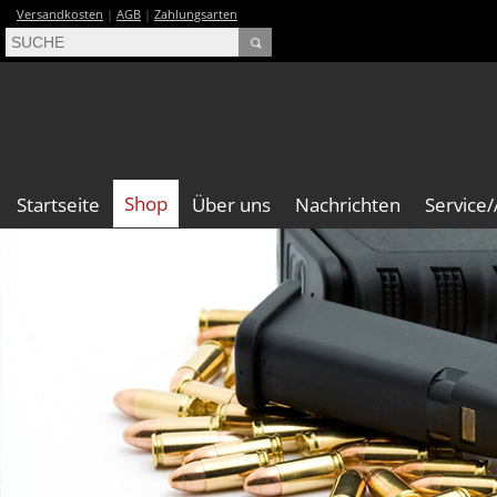
Versandkosten
|
AGB
|
Zahlungsarten
Shop
Startseite
Über uns
Nachrichten
Service