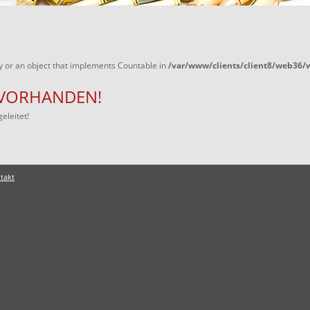
y or an object that implements Countable in
/var/www/clients/client8/web36
T VORHANDEN!
eleitet!
takt