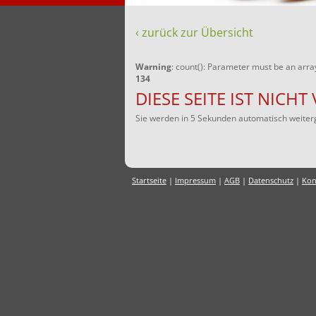
‹ zurück zur Übersicht
Warning
: count(): Parameter must be an arra
134
DIESE SEITE IST NICH
Sie werden in 5 Sekunden automatisch weiterg
Startseite
|
Impressum
|
AGB
|
Datenschutz
|
Kon