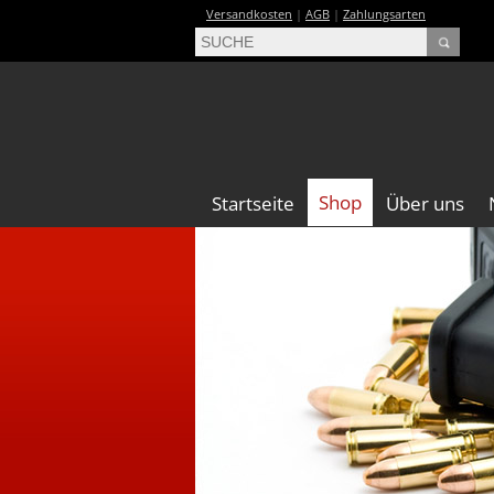
Versandkosten
|
AGB
|
Zahlungsarten
Shop
Startseite
Über uns