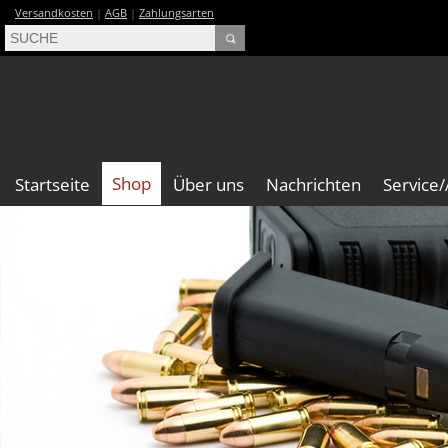
Versandkosten
|
AGB
|
Zahlungsarten
Shop
Startseite
Über uns
Nachrichten
Service