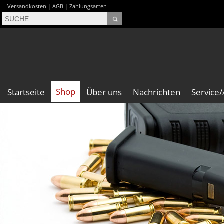
Versandkosten
|
AGB
|
Zahlungsarten
Shop
Startseite
Über uns
Nachrichten
Service