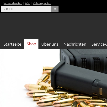
Versandkosten
|
AGB
|
Zahlungsarten
Shop
Startseite
Über uns
Nachrichten
Service