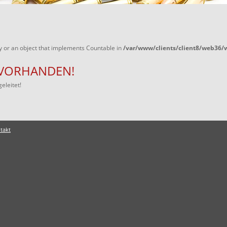
y or an object that implements Countable in
/var/www/clients/client8/web36
T VORHANDEN!
eleitet!
takt