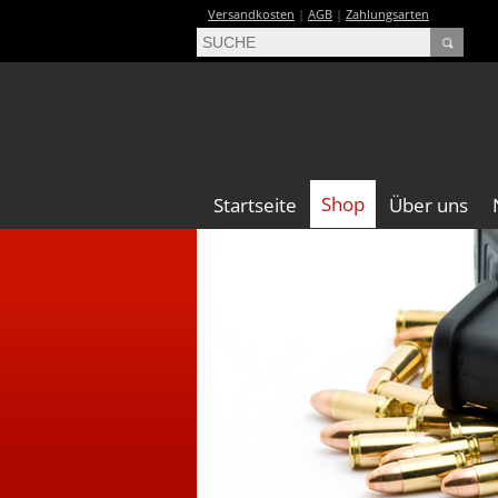
Versandkosten
|
AGB
|
Zahlungsarten
Shop
Startseite
Über uns