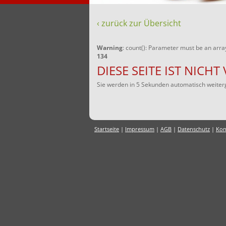
‹ zurück zur Übersicht
Warning
: count(): Parameter must be an arra
134
DIESE SEITE IST NICH
Sie werden in 5 Sekunden automatisch weiterg
Startseite
|
Impressum
|
AGB
|
Datenschutz
|
Kon