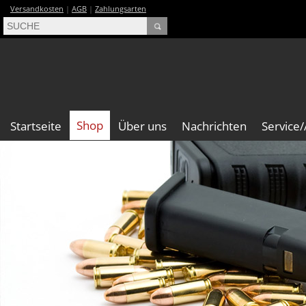
Versandkosten
|
AGB
|
Zahlungsarten
Shop
Startseite
Über uns
Nachrichten
Service