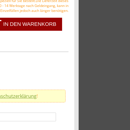
peziell für Sie bestellt.Die Lieferzeit dieses
10 - 14 Werktage nach Geldeingang, kann in
Einzelfällen jedoch auch länger benötigen.
IN DEN WARENKORB
schutzerklärung
!