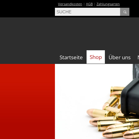
Versandkosten
|
AGB
|
Zahlungsarten
Shop
Startseite
Über uns