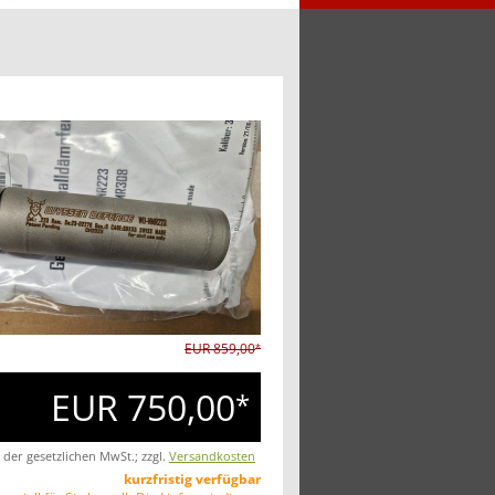
EUR 859,00
*
EUR 750,00
*
. der gesetzlichen MwSt.; zzgl.
Versandkosten
kurzfristig verfügbar