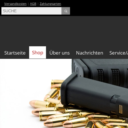
Versandkosten
|
AGB
|
Zahlungsarten
Shop
Startseite
Über uns
Nachrichten
Service