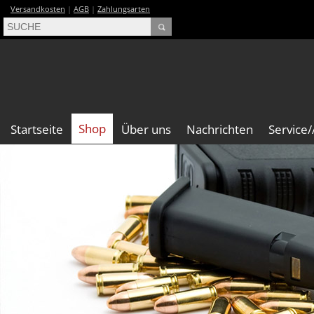
Versandkosten
|
AGB
|
Zahlungsarten
Shop
Startseite
Über uns
Nachrichten
Service