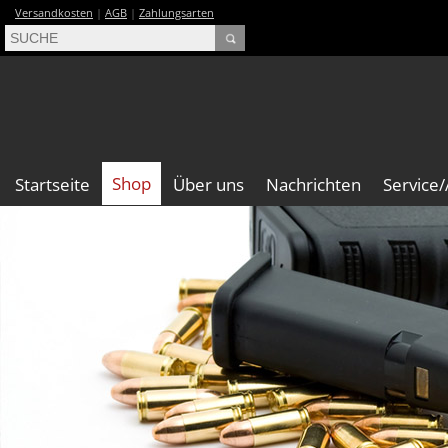
Versandkosten
|
AGB
|
Zahlungsarten
Shop
Startseite
Über uns
Nachrichten
Service