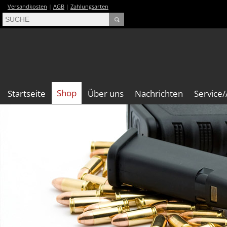
Versandkosten
|
AGB
|
Zahlungsarten
Shop
Startseite
Über uns
Nachrichten
Service