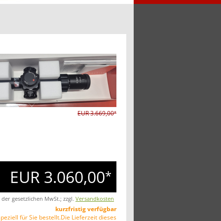
EUR 3.669,00
*
EUR 3.060,00
*
. der gesetzlichen MwSt.; zzgl.
Versandkosten
kurzfristig verfügbar
peziell für Sie bestellt.Die Lieferzeit dieses