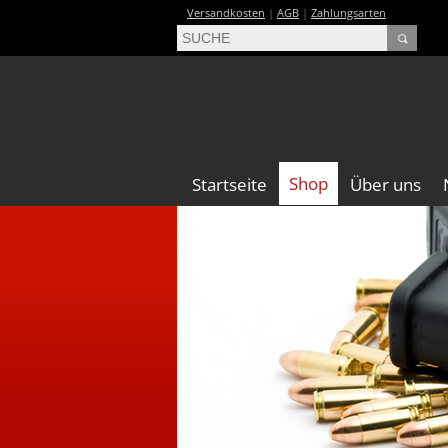
Versandkosten
|
AGB
|
Zahlungsarten
Shop
Startseite
Über uns