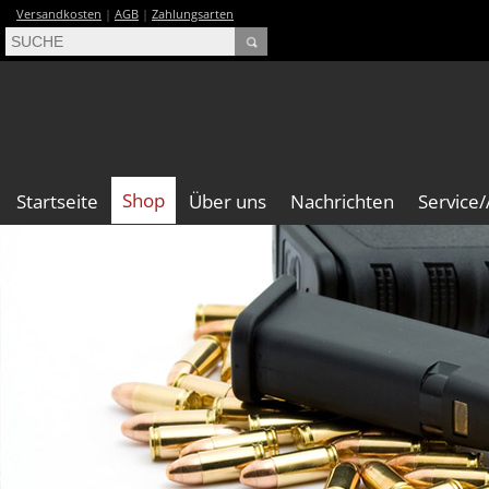
Versandkosten
|
AGB
|
Zahlungsarten
Shop
Startseite
Über uns
Nachrichten
Service