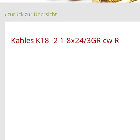
‹ zurück zur Übersicht
Kahles K18i-2 1-8x24/3GR cw R