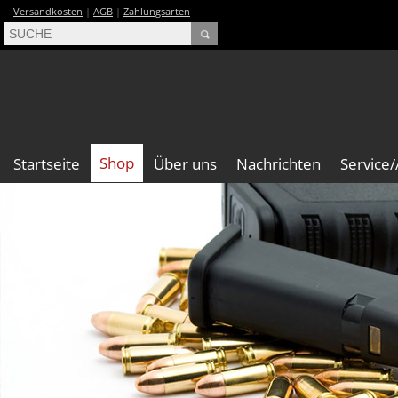
Versandkosten
|
AGB
|
Zahlungsarten
Shop
Startseite
Über uns
Nachrichten
Service