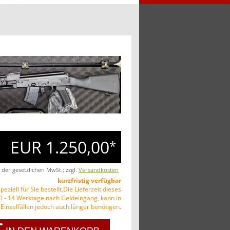
EUR 1.250,00
*
. der gesetzlichen MwSt.; zzgl.
Versandkosten
kurzfristig verfügbar
peziell für Sie bestellt.Die Lieferzeit dieses
10 - 14 Werktage nach Geldeingang, kann in
Einzelfällen jedoch auch länger benötigen.