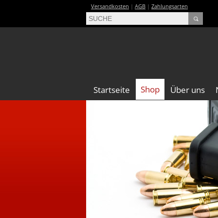
Versandkosten
|
AGB
|
Zahlungsarten
Shop
Startseite
Über uns